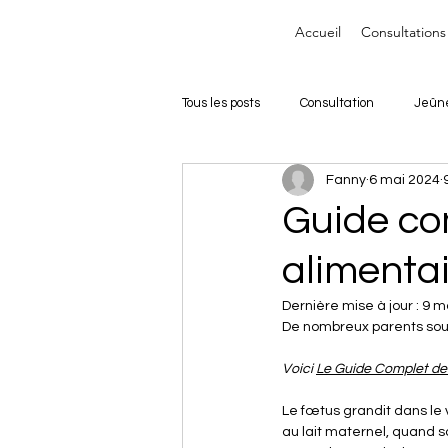
Accueil
Consultations
Tous les posts
Consultation
Jeûn
Fanny
6 mai 2024
Guide com
alimenta
Dernière mise à jour :
9 m
De nombreux parents souha
Voici 
Le Guide Complet de 
Le fœtus grandit dans le v
au lait maternel, quand s