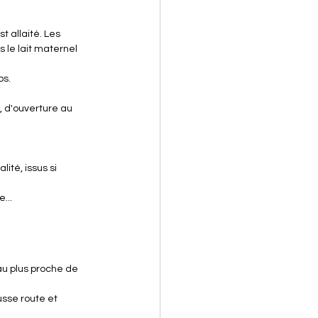
t allaité. Les 
 le lait maternel 
ps.
, d'ouverture au 
ité, issus si 
...
u plus proche de 
usse route et 