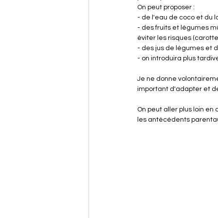
On peut proposer :
- de l'eau de coco et du l
- des fruits et légumes m
éviter les risques (carot
- des jus de légumes et 
- on introduira plus tardi
Je ne donne volontaireme
important d'adapter et de
On peut aller plus loin en
les antécédents parentau