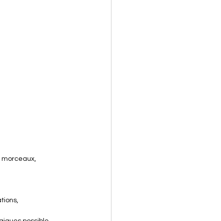
e morceaux, 
tions, 
giques possible, 