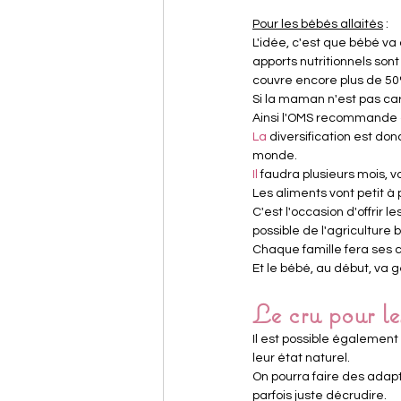
Pour les bébés allaités
 :
L'idée, c'est que bébé va c
apports nutritionnels sont
couvre encore plus de 50
Si la maman n'est pas car
Ainsi l'OMS recommande qu
La
 diversification est do
monde.
Il
 faudra plusieurs mois, 
Les aliments vont petit à 
C'est l'occasion d'offrir l
possible de l'agriculture 
Chaque famille fera ses ch
Et le bébé, au début, va 
Le cru pour le
Il est possible égalemen
leur état naturel.
On pourra faire des adapta
parfois juste décrudire.