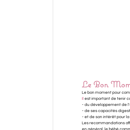
Le Bon Momen
Le bon moment pour commen
Il
 est important de tenir 
- du développement de l'
- de ses capacités digest
- et de son intérêt pour la
Les recommandations offi
en général, le bébé comme