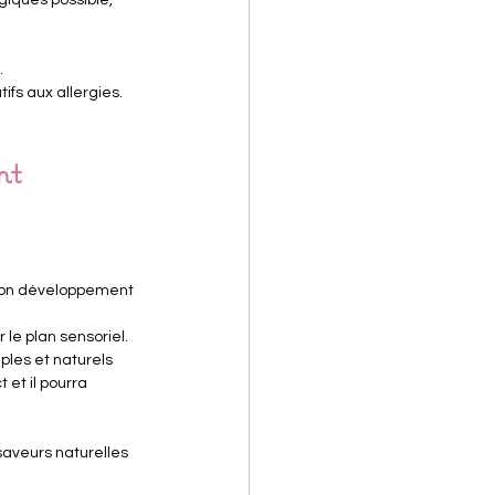
.
fs aux allergies.
nt 
 bon développement 
r le plan sensoriel.
les et naturels 
et il pourra 
saveurs naturelles 