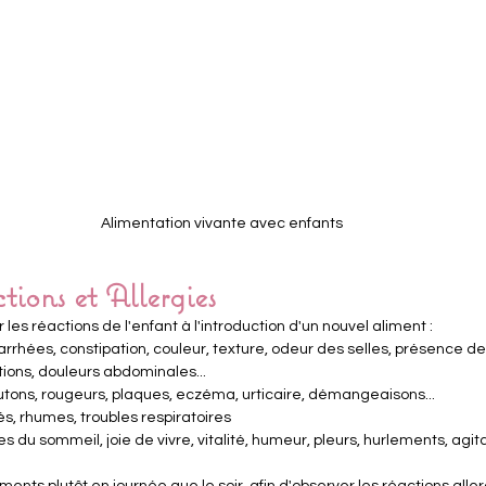
Alimentation vivante avec enfants
tions et Allergies
 les réactions de l'enfant à l'introduction d'un nouvel aliment :
diarrhées, constipation, couleur, texture, odeur des selles, présence d
ions, douleurs abdominales...
utons, rougeurs, plaques, eczéma, urticaire, démangeaisons...
és, rhumes, troubles respiratoires
es du sommeil, joie de vivre, vitalité, humeur, pleurs, hurlements, agita
ents plutôt en journée que le soir, afin d'observer les réactions aller