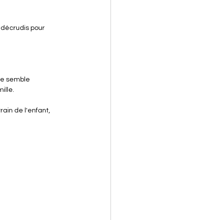
 décrudis pour 
me semble 
ille.
ain de l'enfant, 