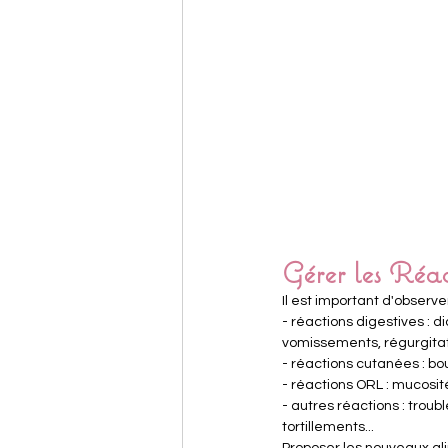
Gérer les Réac
Il est important d'observer
- réactions digestives : 
vomissements, régurgitat
- réactions cutanées : bo
- réactions ORL : mucosit
- autres réactions : troubl
tortillements...
Proposer les nouveaux alim