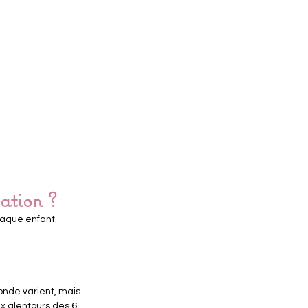
ation ?
haque enfant.
nde varient, mais 
aux alentours des 
6 