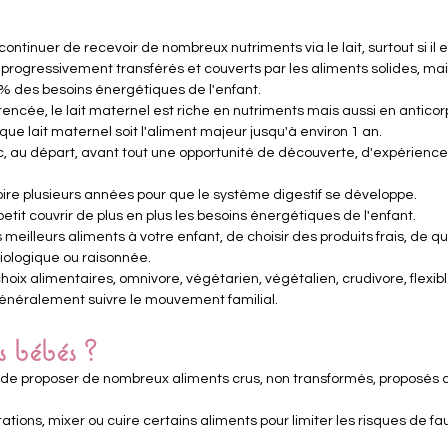
ontinuer de recevoir de nombreux nutriments via le lait, surtout si il es
 progressivement transférés et couverts par les aliments solides, mais
% des besoins énergétiques de l'enfant.
encée, le lait maternel est riche en nutriments mais aussi en anticor
e lait maternel soit l'aliment majeur jusqu'à environ 1 an.
nc, au départ, avant tout une opportunité de découverte, d'expérience
voire plusieurs années pour que le système digestif se développe.
petit couvrir de plus en plus les besoins énergétiques de l'enfant.
es meilleurs aliments à votre enfant, de choisir des produits frais, de qual
biologique ou raisonnée.
oix alimentaires, omnivore, végétarien, végétalien, crudivore, flexible
généralement suivre le mouvement familial.
s bébés ?
t de proposer de nombreux aliments crus, non transformés, proposés a
tions, mixer ou cuire certains aliments pour limiter les risques de fa