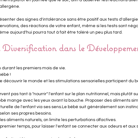
 allergène.
résenter des signes d'intolérance sans être positif aux tests d'allergie
vations, des réactions de votre enfant, même si les tests sont négati
me aujourd'hui pourra tout à fait être toléré un peu plus tard.
 Diversification dans le Développeme
n durant les premiers mois de vie.
bébé !
e découvrir le monde et les stimulations sensorielles participent du
nt pas tant à "nourrir" l'enfant sur le plan nutritionnel, mais plutôt su
ébé mange avec les yeux avant la bouche. Proposer des aliments simp
relle de l'enfant via ses sens.Le bébé suit généralement son instinct 
 selon ses propres besoins.
des aliments naturels, on limite les perturbations olfactives.
 premier temps, pour laisser l'enfant se connecter aux odeurs et aux 