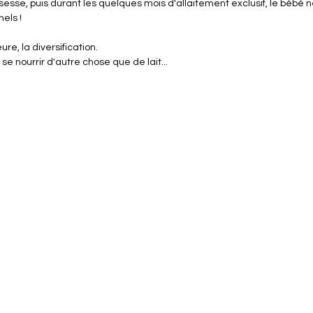
sesse, puis durant les quelques mois d'allaitement exclusif, le bébé n
els !
re, la diversification.
e nourrir d'autre chose que de lait...