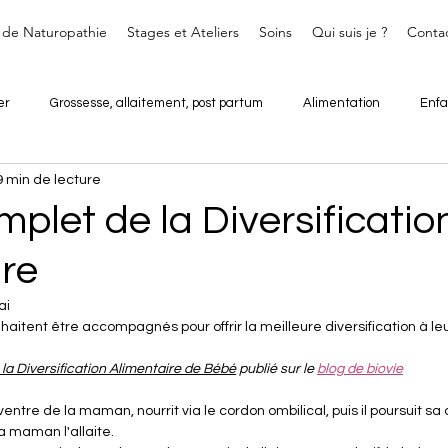
 de Naturopathie
Stages et Ateliers
Soins
Qui suis je ?
Conta
er
Grossesse, allaitement, post partum
Alimentation
Enfa
9 min de lecture
plet de la Diversificatio
ire
ai
itent être accompagnés pour offrir la meilleure diversification à le
la Diversification Alimentaire de Bébé
 publié sur le 
blog de biovie
entre de la maman, nourrit via le cordon ombilical, puis il poursuit s
a maman l'allaite.