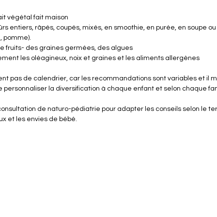
ait végétal fait maison
ûrs entiers, râpés, coupés, mixés, en smoothie, en purée, en soupe ou
te, pomme).
de fruits- des graines germées, des algues
vement les oléagineux, noix et graines et les aliments allergènes
nt pas de calendrier, car les recommandations sont variables et il 
 personnaliser la diversification à chaque enfant et selon chaque fam
 consultation de naturo-pédiatrie pour adapter les conseils selon le terr
x et les envies de bébé.