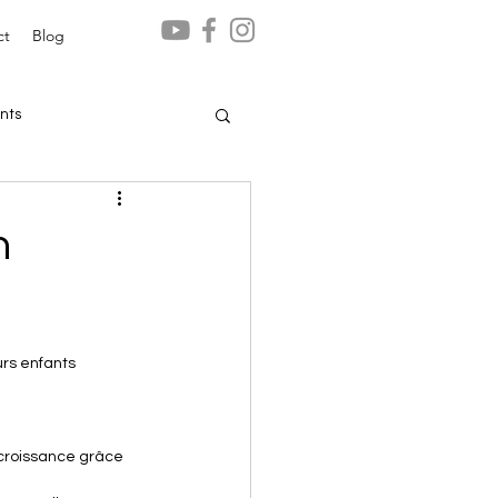
ct
Blog
nts
n
urs enfants
a croissance grâce 