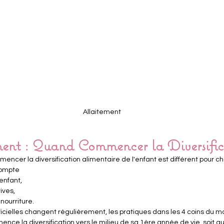
Allaitement
t : Quand Commencer la Diversific
cer la diversification alimentaire de l'enfant est différent pour c
compte
enfant,
ives,
 nourriture.
cielles changent régulièrement, les pratiques dans les 4 coins du mo
nce la diversification vers le 
milieu de sa 1ère année de vie
, soit 