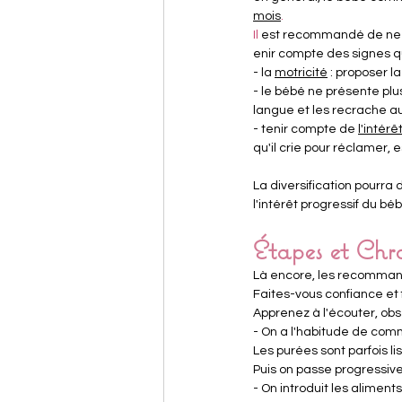
mois
.
Il
 est recommandé de ne p
enir compte des signes qu
- la 
motricité
 : proposer l
- le bébé ne présente plus
langue et les recrache 
- tenir compte de 
l'intérê
qu'il crie pour réclamer, 
La diversification pourr
l'intérêt progressif du béb
Étapes et Chro
Là encore, les recommanda
Faites-vous confiance et 
Apprenez à l'écouter, obse
- On a l'habitude de comm
Les purées sont parfois l
Puis on passe progressiv
- On introduit les aliment