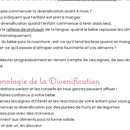
as commencer la diversification avant 4 mois.T
i indiquent que l'enfant est prêt à manger :
a diversification quand l'enfant commence à tenir assis seul,
 le 
reflexe de protusion
 de la langue, quand le bébé repousse les ali
automatiquement,
t
 du bébé pour la nourriture : est-ce qu'il tend les bras quand on mang
est-ce qu'il essaie d'attraper votre fourchette et vos aliments ?
a débuter progressivement en tenant compte de ces signes, de ses réa
é.
nologie de la Diversification
tions varient et les conseils en tous genres peuvent affluer !
faites confiance à votre bébé.
rvez les signes d'intérêt et les réactions de votre enfant pour vous g
encer la diversification par des purées de fruits et de légumes.
isses puis avec des morceaux.
ement aux aliments sous la forme solide.
s un par un, en douceur